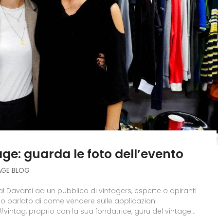
ge: guarda le foto dell’evento
AGE BLOG
! Davanti ad un pubblico di vintagers, esperte o apiranti
mo parlato di come vendere sulle applicazioni
vintag, proprio con la sua fondatrice, guru del vintage...