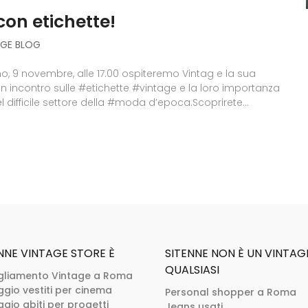
con etichette!
AGE BLOG
 9 novembre, alle 17.00 ospiteremo Vintag e la sua
un incontro sulle #etichette #vintage e la loro importanza
 difficile settore della #moda d’epoca.Scoprirete...
NNE VINTAGE STORE È
SITENNE NON È UN VINTAG
QUALSIASI
gliamento Vintage a Roma
ggio vestiti per cinema
Personal shopper a Roma
gio abiti per progetti
Jeans usati