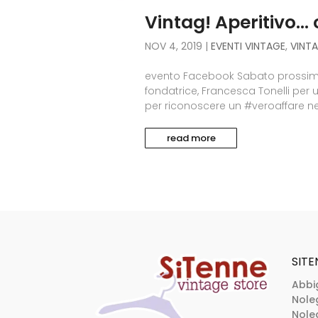
Vintag! Aperitivo… 
NOV 4, 2019
|
EVENTI VINTAGE
,
VINT
evento Facebook Sabato prossimo,
fondatrice, Francesca Tonelli per 
per riconoscere un #veroaffare nel
read more
SITE
Abbi
Nole
Noleg