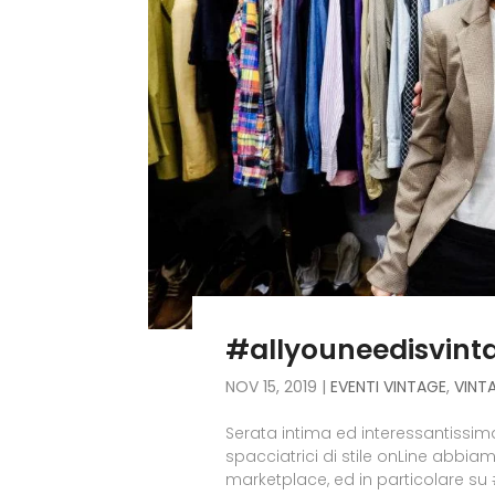
#allyouneedisvinta
NOV 15, 2019
|
EVENTI VINTAGE
,
VINT
Serata intima ed interessantissima
spacciatrici di stile onLine abbia
marketplace, ed in particolare su #