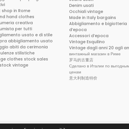
ivi
Denim usati
ft shop in Rome
Occhiali vintage
nd hand clothes
Made in Italy bargains
umeria creativa
Abbigliamento e bigiotteria
umista per tutti
d’epoca
liamento usato e di stile
Accessori d’epoca
ra abbigliamento usato
Vintage Esquilino
ggio abiti da cerimonia
Vintage dagli anni 20 agli an
lenze stilistiche
винтажный магазин в Риме
age clothes stock sales
罗马的古董店
 stock vintage
Сделано в Италии по выгодны
ценам
意大利制造特价