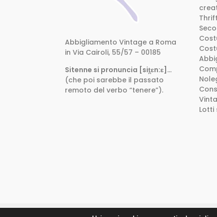
creat
Thri
Seco
Cost
Abbigliamento Vintage a Roma
Cost
in Via Cairoli, 55/57 – 00185
Abbig
Comp
Sitenne si pronuncia [sit̪ɛn:ɛ]…
Nole
(che poi sarebbe il passato
Consu
remoto del verbo “tenere”).
Vint
Lotti