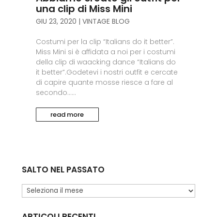
una clip di Miss Mini
GIU 23, 2020
|
VINTAGE BLOG
Costumi per la clip “Italians do it better”.
Miss Mini si è affidata a noi per i costumi
della clip di waacking dance “Italians do
it better”.Godetevi i nostri outfit e cercate
di capire quante mosse riesce a fare al
secondo…...
read more
SALTO NEL PASSATO
Salto
nel
passato
ARTICOLI RECENTI