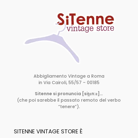
Abbigliamento Vintage a Roma
in Via Cairoli, 55/57 – 00185
Sitenne si pronuncia [sit̪ɛn:ɛ]…
(che poi sarebbe il passato remoto del verbo
“tenere”).
SITENNE VINTAGE STORE È