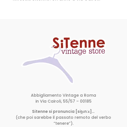
Abbigliamento Vintage a Roma
in Via Cairoli, 55/57 – 00185
Sitenne si pronuncia [sit̪ɛn:ɛ]…
(che poi sarebbe il passato remoto del verbo
“tenere”).