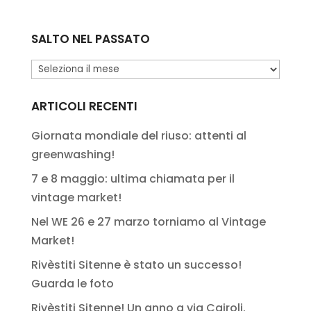
SALTO NEL PASSATO
Salto
nel
passato
ARTICOLI RECENTI
Giornata mondiale del riuso: attenti al
greenwashing!
7 e 8 maggio: ultima chiamata per il
vintage market!
Nel WE 26 e 27 marzo torniamo al Vintage
Market!
Rivèstiti Sitenne è stato un successo!
Guarda le foto
Rivèstiti Sitenne! Un anno a via Cairoli.