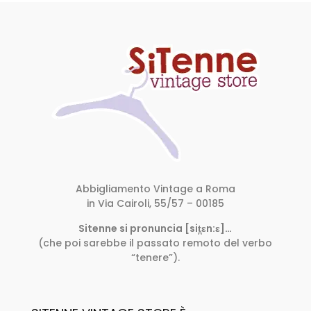
Abbigliamento Vintage a Roma
in Via Cairoli, 55/57 – 00185
Sitenne si pronuncia [sit̪ɛn:ɛ]…
(che poi sarebbe il passato remoto del verbo
“tenere”).