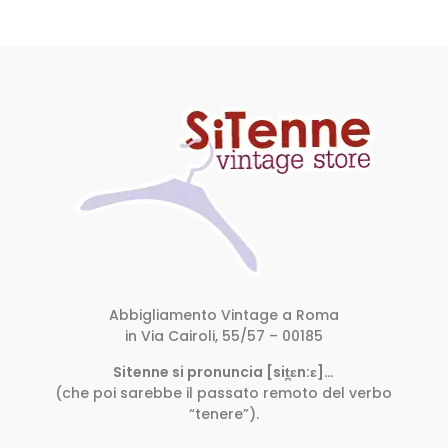
Abbigliamento Vintage a Roma
in Via Cairoli, 55/57 – 00185
Sitenne si pronuncia [sit̪ɛn:ɛ]…
(che poi sarebbe il passato remoto del verbo
“tenere”).