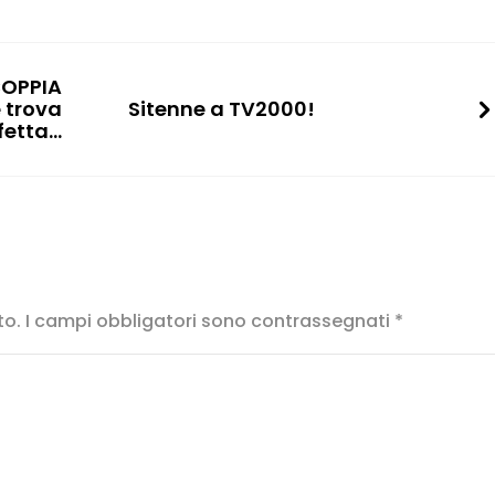
COPPIA
 trova
Sitenne a TV2000!
fetta…
to.
I campi obbligatori sono contrassegnati
*