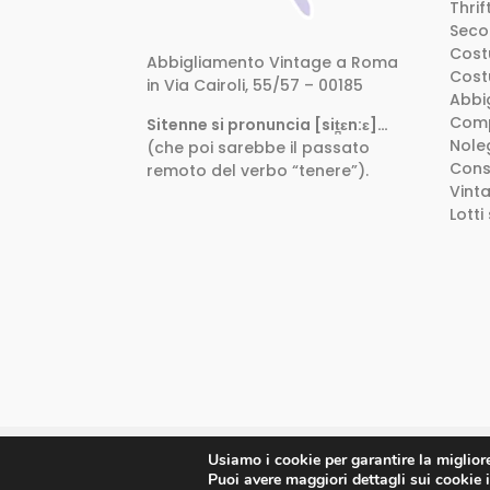
Thri
Seco
Cost
Abbigliamento Vintage a Roma
Cost
in Via Cairoli, 55/57 – 00185
Abbig
Comp
Sitenne si pronuncia [sit̪ɛn:ɛ]…
Nole
(che poi sarebbe il passato
Consu
remoto del verbo “tenere”).
Vint
Lotti
Usiamo i cookie per garantire la miglior
Sitenne Vintage Store - solo su appuntam
Puoi avere maggiori dettagli sui cookie i