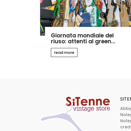
Giornata mondiale del
riuso: attenti al green...
read more
SITE
Abbi
Nole
Noleg
creat