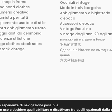
ft shop in Rome
Occhiali vintage
nd hand clothes
Made in Italy bargains
umeria creativa
Abbigliamento e bigiotteria
umista per tutti
d’epoca
liamento usato e di stile
Accessori d’epoca
ra abbigliamento usato
Vintage Esquilino
ggio abiti da cerimonia
Vintage dagli anni 20 agli an
lenze stilistiche
винтажный магазин в Риме
age clothes stock sales
罗马的古董店
 stock vintage
Сделано в Италии по выгодны
ценам
意大利制造特价
e esperienza di navigazione possibile.
ento
n uso e decidere quali abilitare o disattivare fra quelli opzionali dall