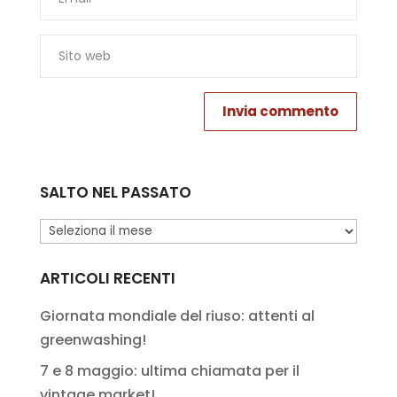
SALTO NEL PASSATO
Salto
nel
passato
ARTICOLI RECENTI
Giornata mondiale del riuso: attenti al
greenwashing!
7 e 8 maggio: ultima chiamata per il
vintage market!