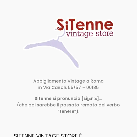
Abbigliamento Vintage a Roma
in Via Cairoli, 55/57 – 00185
Sitenne si pronuncia [sit̪ɛn:ɛ]…
(che poi sarebbe il passato remoto del verbo
“tenere”).
SITENNE VINTAGE STORE È