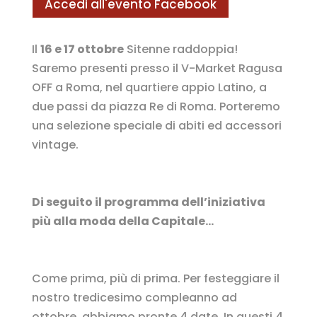
Accedi all'evento Facebook
Il
16 e 17 ottobre
Sitenne raddoppia!
Saremo presenti presso il V-Market Ragusa
OFF a Roma, nel quartiere appio Latino, a
due passi da piazza Re di Roma. Porteremo
una selezione speciale di abiti ed accessori
vintage.
Di seguito il programma dell’iniziativa
più alla moda della Capitale…
Come prima, più di prima. Per festeggiare il
nostro tredicesimo compleanno ad
ottobre, abbiamo pronte 4 date. In questi 4