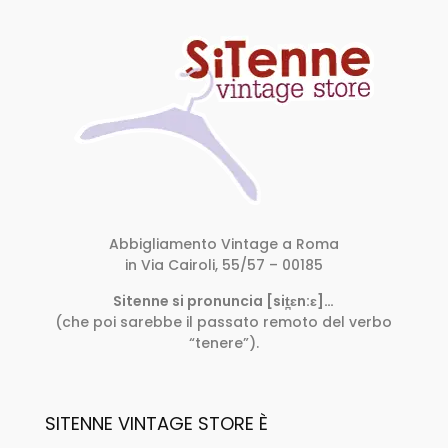
Abbigliamento Vintage a Roma
in Via Cairoli, 55/57 – 00185
Sitenne si pronuncia [sit̪ɛn:ɛ]…
(che poi sarebbe il passato remoto del verbo
“tenere”).
SITENNE VINTAGE STORE È